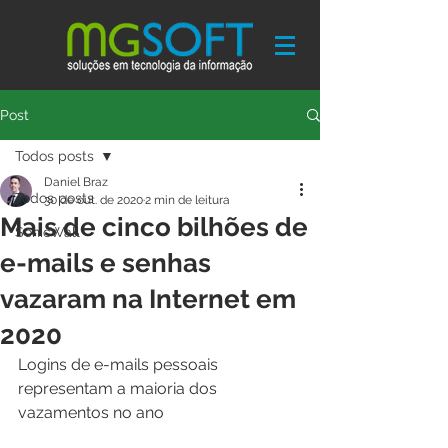
Post
Todos posts
Daniel Braz
Todos posts
30 de out. de 2020
2 min de leitura
Mais de cinco bilhões de
SonicWall
e-mails e senhas
vazaram na Internet em
2020
Logins de e-mails pessoais 
representam a maioria dos 
vazamentos no ano