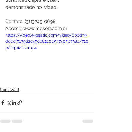
SonicWall Capture Client 
demonstrado no  vídeo.⠀
⠀
Contato: (31)3245-0698⠀
Acesse: www.mgsoft.com.br 
https://video.wixstatic.com/video/8b6d99_
ddccf5179d2e45cb82c0c547405b738e/720
p/mp4/file.mp4
SonicWall