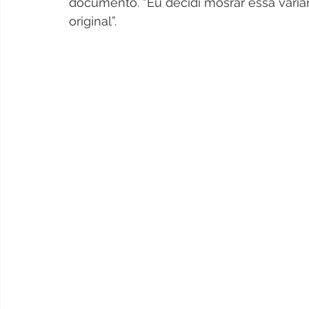
documento. “Eu decidi mosrar essa varia
original”.