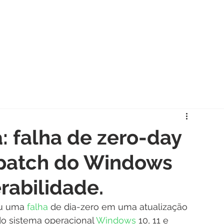
me
Quem somos
Serviços
Produtos/Licenças
Locação
: falha de zero-day
patch do Windows
rabilidade.
u uma 
falha
 de dia-zero em uma atualização 
o sistema operacional 
Windows
 10, 11 e 