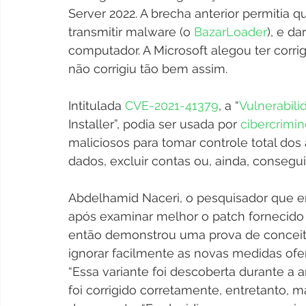
Server 2022. A brecha anterior permitia 
transmitir malware (o 
BazarLoader
), e da
computador. A Microsoft alegou ter corr
não corrigiu tão bem assim.
Intitulada 
CVE-2021-41379
, a “
Vulnerabili
Installer”, podia ser usada por 
cibercrimi
maliciosos para tomar controle total dos
dados, excluir contas ou, ainda, consegui
Abdelhamid Naceri, o pesquisador que en
após examinar melhor o patch fornecido p
então demonstrou uma prova de conceit
ignorar facilmente as novas medidas ofe
“Essa variante foi descoberta durante a 
foi corrigido corretamente, entretanto, m