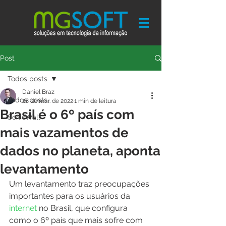
Post
Todos posts
Daniel Braz
Todos posts
28 de mar. de 2022
1 min de leitura
Brasil é o 6º país com
SonicWall
mais vazamentos de
dados no planeta, aponta
levantamento
Um levantamento traz preocupações 
importantes para os usuários da
internet
 no Brasil, que configura 
como o 6º país que mais sofre com 