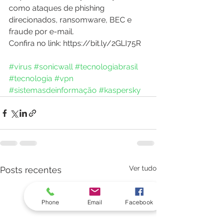
como ataques de phishing 
direcionados, ransomware, BEC e 
fraude por e-mail. 
Confira no link: https://bit.ly/2GLI75R 
#virus
#sonicwall
#tecnologiabrasil
#tecnologia
#vpn
#sistemasdeinformação
#kaspersky
Ver tudo
Posts recentes
Phone
Email
Facebook